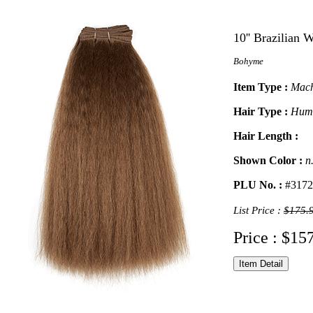
10'' Brazilian 
Bohyme
Item Type :
Mach
Hair Type :
Hum
Hair Length :
Shown Color :
n
PLU No. :
#3172
List Price :
$175.
Price : $15