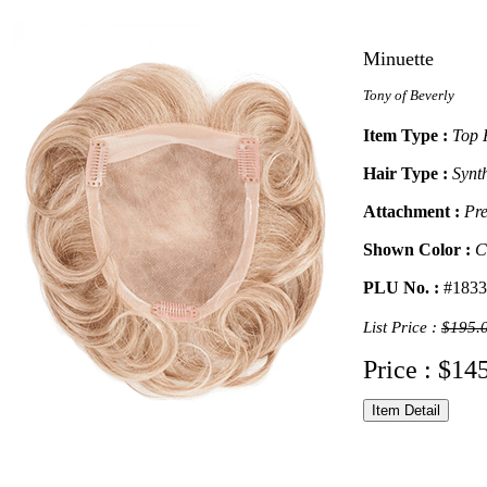
Minuette
Tony of Beverly
Item Type :
Top 
Hair Type :
Synt
Attachment :
Pre
Shown Color :
C
PLU No. :
#1833
List Price :
$195.
Price : $14