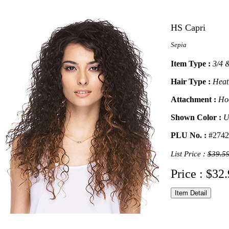
HS Capri
Sepia
Item Type :
3/4 
Hair Type :
Heat
Attachment :
Ho
Shown Color :
U
PLU No. :
#2742
List Price :
$39.5
Price : $32