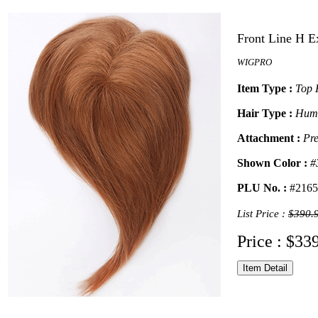
Front Line H E
WIGPRO
Item Type :
Top 
Hair Type :
Hum
Attachment :
Pre
Shown Color :
#
PLU No. :
#2165
List Price :
$390.
Price : $33