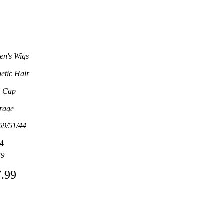
n's Wigs
hetic Hair
c Cap
rage
59/51/44
4
69
7.99