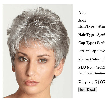
Alex
Aspen
Item Type :
Wome
Hair Type :
Synt
Cap Type :
Basi
Size of Cap :
Ave
Shown Color :
#
PLU No. :
#2015
List Price :
$141.
Price : $10