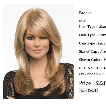
Brooke
Envy
Item Type :
Wome
Hair Type :
Synt
Cap Type :
Lace
Size of Cap :
Ave
Shown Color :
M
PLU No. :
#2216
List Price :
$310.
Price : $22