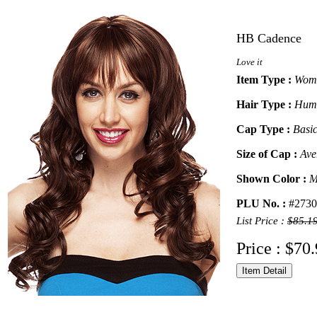
HB Cadence
Love it
Item Type :
Wome
Hair Type :
Huma
Cap Type :
Basi
Size of Cap :
Ave
Shown Color :
M
PLU No. :
#2730
List Price :
$85.1
Price : $70