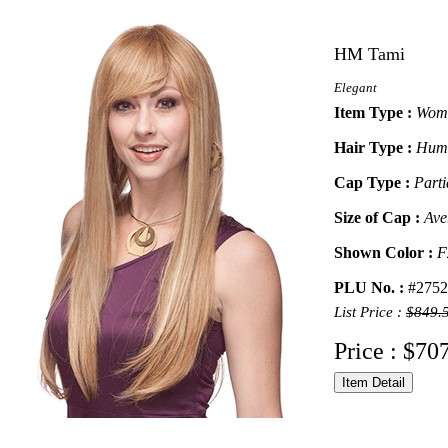
HM Tami
Elegant
Item Type :
Wome
Hair Type :
Hum
Cap Type :
Parti
Size of Cap :
Ave
Shown Color :
F
PLU No. :
#2752
List Price :
$849.
Price : $70