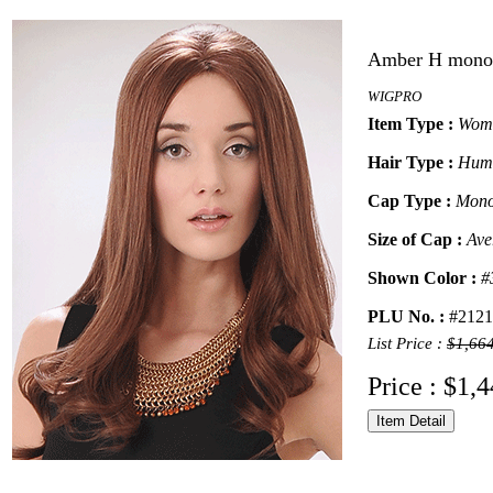
Amber H mono
WIGPRO
Item Type :
Wome
Hair Type :
Hum
Cap Type :
Mono
Size of Cap :
Ave
Shown Color :
#
PLU No. :
#2121
List Price :
$1,66
Price : $1,