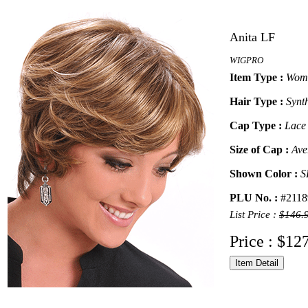
Anita LF
WIGPRO
Item Type :
Wome
Hair Type :
Synt
Cap Type :
Lace
Size of Cap :
Ave
Shown Color :
S
PLU No. :
#2118
List Price :
$146.
Price : $12